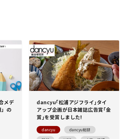
総合メデ
dancyu｢松浦アジフライ｣タイ
期」の
アップ企画が日本雑誌広告賞｢金
賞｣を受賞しました!
dancyu
dancyu総研