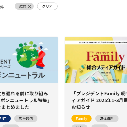
件
雑誌
クリア
立ち遅れる前に取り組み
「プレジデントFamily 
ーボンニュートラル特集｣
ィアガイド 2025年1-3月
をまとめました
お知らせ
ENT
広告通信
Family
媒体資料