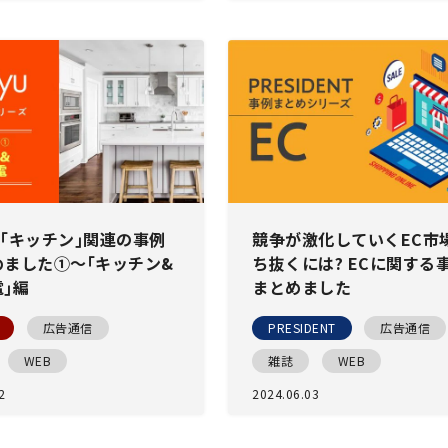
yu｢キッチン｣関連の事例
競争が激化していくEC市
めました①〜｢キッチン&
ち抜くには? ECに関する
｣編
まとめました
広告通信
PRESIDENT
広告通信
WEB
雑誌
WEB
2
2024.06.03