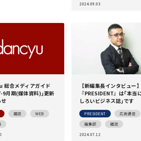
2024.09.03
cyu 総合メディアガイド
【新編集長インタビュー
7-9月期(媒体資料)｣更新
『PRESIDENT』は｢本当
らせ
しろいビジネス誌｣です
雑誌
WEB
PRESIDENT
広告通信
料
編集部
雑誌
0
2024.07.12