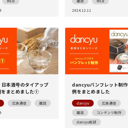
WEB
雑誌
WEB
9
2024.12.11
yu 日本酒号のタイアップ
dancyuパンフレット制
例をまとめました①
例をまとめました
広告通信
雑誌
dancyu
広告通信
9
雑誌
コンテンツ制作
dancyu総研