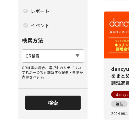
レポート
イベント
検索方法
OR検索の場合、選択中のカテゴリい
danc
ずれか一つでも該当する記事・事例が
をまと
表示されます。
調理家電
dancyu
雑誌
2024.06.1