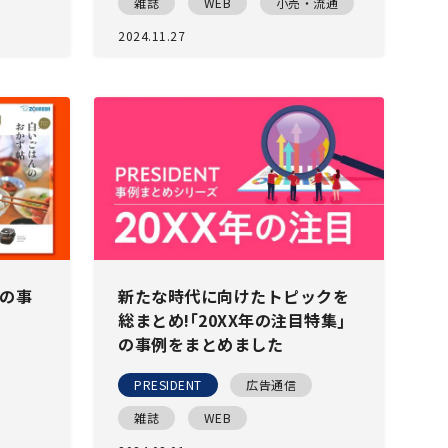
雑誌
WEB
小売・流通
2024.11.27
作の事
新たな時代に向けたトピックを
総まとめ!｢20XX年の注目特集｣
の事例をまとめました
PRESIDENT
広告通信
雑誌
WEB