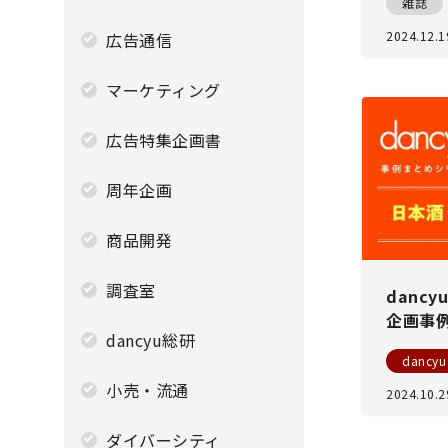
雑誌
2024.12.1
広告通信
マーケティング
広告特集企画書
周年企画
商品開発
調査室
danc
企画事
dancyu総研
dancyu
小売・流通
2024.10.2
ダイバーシティ