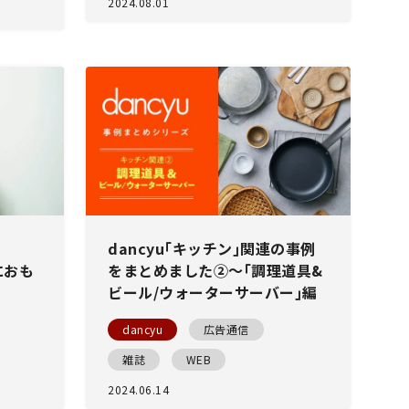
2024.08.01
】
dancyu｢キッチン｣関連の事例
におも
をまとめました②〜｢調理道具&
ビール/ウォーターサーバー｣編
dancyu
広告通信
雑誌
WEB
2024.06.14