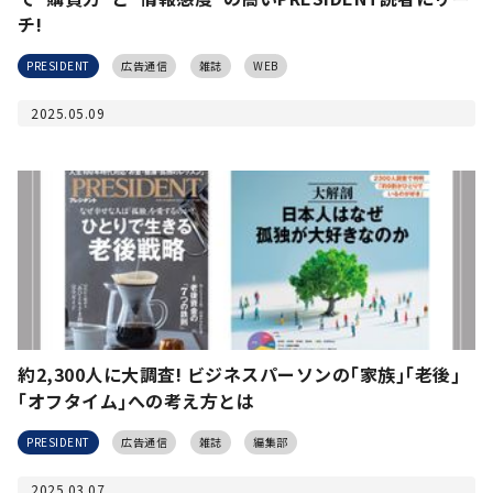
チ!
PRESIDENT
広告通信
雑誌
WEB
2025.05.09
約2,300人に大調査! ビジネスパーソンの｢家族｣｢老後｣
｢オフタイム｣への考え方とは
PRESIDENT
広告通信
雑誌
編集部
2025.03.07