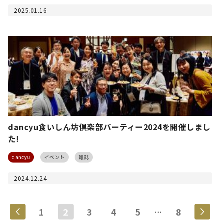
2025.01.16
dancyu食いしん坊倶楽部パーティー2024を開催しまし
た!
dancyu
イベント
雑誌
2024.12.24
1
2
3
4
5
8
…