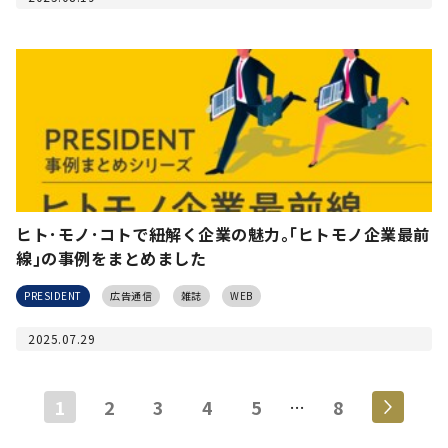
ヒト･モノ･コトで紐解く企業の魅力｡｢ヒトモノ企業最前
線｣の事例をまとめました
PRESIDENT
広告通信
雑誌
WEB
2025.07.29
1
2
3
4
5
8
…