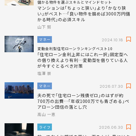
儲かる物件を選ぶスキルとマインドセット
マンションは｢ちょっと狭い｣より｢かなり狭
い｣がベスト…｢良い物件を掴めば3000万円儲
かる時代｣の必須スキル
山下 努
マネー
2024.10.18
変動金利型住宅ローンランキングベスト10
｢住宅ローン金利上昇にはこれ一択｣固定型へ
の借り換えより有利…変動型を借りている人
が今すぐとるべき対策
塩澤 崇
マネー
2026.07.30
夫の死で｢住宅ローン残債ゼロ｣のはずが約
700万の出費…｢年収1000万でも青ざめる｣ペ
アローン団信の落とし穴
高山 一恵
ライフ
2026.06.30