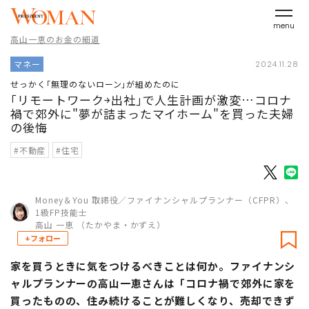
menu
高山一恵のお金の細道
マネー
2024.11.28
せっかく｢無理のないローン｣が組めたのに
｢リモートワーク￫出社｣で人生計画が激変…コロナ
禍で郊外に"夢が詰まったマイホーム"を買った夫婦
の後悔
#不動産
#住宅
Money＆You 取締役／ファイナンシャルプランナー（CFPR）、
1級FP技能士
高山 一恵 （たかやま・かずえ）
+フォロー
家を買うときに気をつけるべきことは何か。ファイナンシ
ャルプランナーの高山一恵さんは「コロナ禍で郊外に家を
買ったものの、住み続けることが難しくなり、売却できず