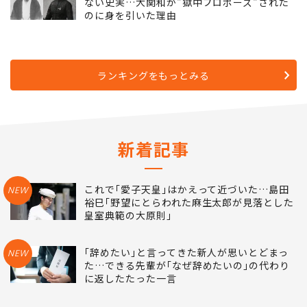
ない史実…大関和が"獄中プロポーズ"された
のに身を引いた理由
ランキングをもっとみる
新着記事
これで｢愛子天皇｣はかえって近づいた…島田
NEW
裕巳｢野望にとらわれた麻生太郎が見落とした
皇室典範の大原則｣
｢辞めたい｣と言ってきた新人が思いとどまっ
NEW
た…できる先輩が｢なぜ辞めたいの｣の代わり
に返したたった一言