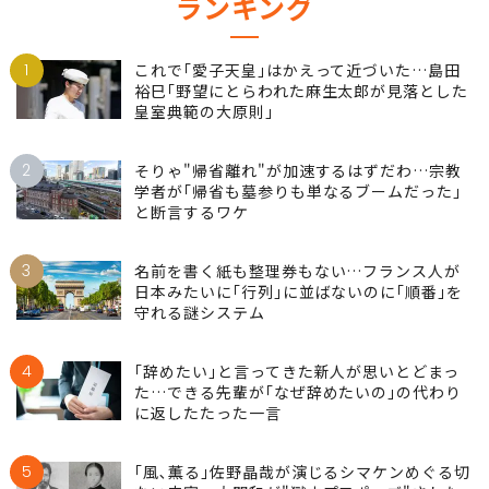
ランキング
1
これで｢愛子天皇｣はかえって近づいた…島田
裕巳｢野望にとらわれた麻生太郎が見落とした
皇室典範の大原則｣
2
そりゃ"帰省離れ"が加速するはずだわ…宗教
学者が｢帰省も墓参りも単なるブームだった｣
と断言するワケ
3
名前を書く紙も整理券もない…フランス人が
日本みたいに｢行列｣に並ばないのに｢順番｣を
守れる謎システム
4
｢辞めたい｣と言ってきた新人が思いとどまっ
た…できる先輩が｢なぜ辞めたいの｣の代わり
に返したたった一言
5
｢風､薫る｣佐野晶哉が演じるシマケンめぐる切