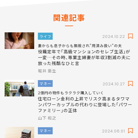
関連記事
ライフ
2024.10.22
妻からも息子からも無視され"用済み扱い"の夫
役職定年で｢高級マンションのセレブ生活｣が
一変…その時､専業主婦妻が年収3割減の夫に
放った残酷なひと言
堀井 亜生
マネー
2024.10.27
2億円の物件もラクラク購入していく
住宅ローン金利の上昇でリスク高まるタワマ
ンパワーカップルの代わりに登場した｢パワー
ファミリー｣の正体
山下 和之
マネー
2024.06.01