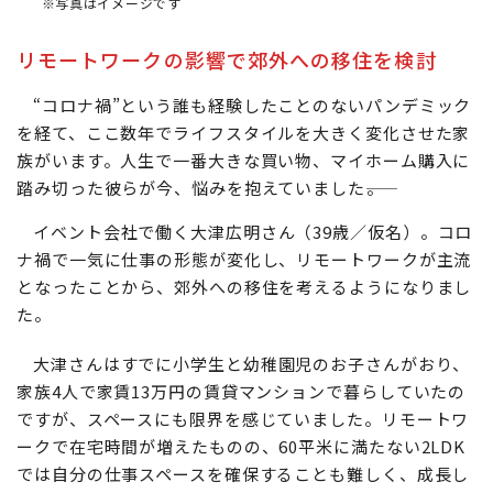
※写真はイメージです
リモートワークの影響で郊外への移住を検討
“コロナ禍”という誰も経験したことのないパンデミック
を経て、ここ数年でライフスタイルを大きく変化させた家
族がいます。人生で一番大きな買い物、マイホーム購入に
踏み切った彼らが今、悩みを抱えていました――。
イベント会社で働く大津広明さん（39歳／仮名）。コロ
ナ禍で一気に仕事の形態が変化し、リモートワークが主流
となったことから、郊外への移住を考えるようになりまし
た。
大津さんはすでに小学生と幼稚園児のお子さんがおり、
家族4人で家賃13万円の賃貸マンションで暮らしていたの
ですが、スペースにも限界を感じていました。リモートワ
ークで在宅時間が増えたものの、60平米に満たない2LDK
では自分の仕事スペースを確保することも難しく、成長し