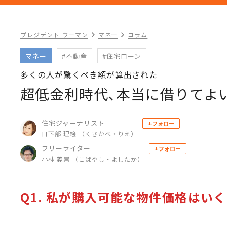
プレジデント ウーマン
マネー
コラム
マネー
#不動産
#住宅ローン
多くの人が驚くべき額が算出された
超低金利時代､本当に借りてよ
住宅ジャーナリスト
+フォロー
日下部 理絵 （くさかべ・りえ）
フリーライター
+フォロー
小林 義崇 （こばやし・よしたか）
Q1. 私が購入可能な物件価格はい