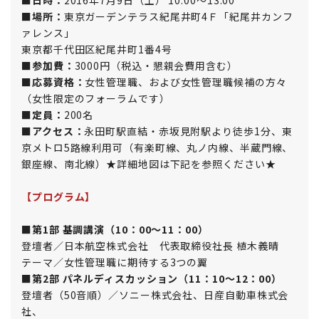
■日時：
2016年7月9日（土） 10:00～13:00
■場所：
東京ガーデンテラス紀尾井町4Ｆ「紀尾井カンフ
ァレンス」
東京都千代田区紀尾井町1番4号
■参加費：
3000円（税込・懇親会費用含む）
■応募資格：
女性管理職、および女性管理職候補の方々
（女性限定のフォーラムです）
■定員：
200名
■アクセス：
永田町駅直結・赤坂見附駅より徒歩1分、東
京メトロ5路線利用可（有楽町線、丸ノ内線、半蔵門線、
銀座線、南北線）★詳細地図は下記を参照ください★
【プログラム】
■第1部 基調講演（10：00～11：00）
登壇者／日本航空株式会社 代表取締役社長 植木義晴
テーマ／女性管理職に期待する3つの翼
■第2部 パネルディスカッション（11：10～12：00）
登壇者（50音順）／ソニー株式会社、日産自動車株式会
社、