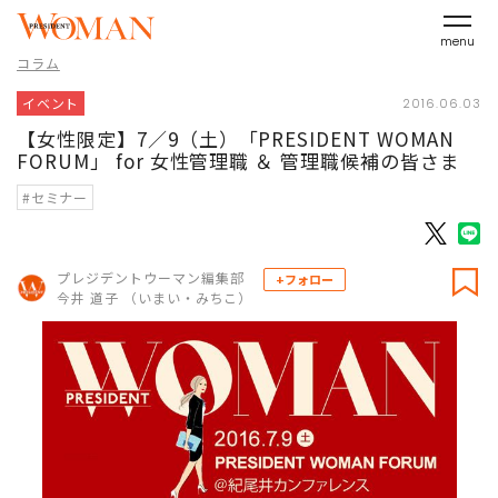
menu
コラム
イベント
2016.06.03
【女性限定】7／9（土）「PRESIDENT WOMAN
FORUM」 for 女性管理職 ＆ 管理職候補の皆さま
#セミナー
プレジデントウーマン編集部
+フォロー
今井 道子 （いまい・みちこ）