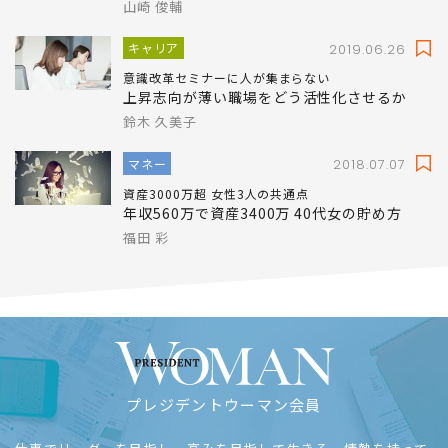
山崎 俊輔
キャリア
2019.06.26
意識改革セミナーに人が集まらない
上昇志向が薄い職場をどう活性化させるか
鈴木 久美子
マネー
2018.07.07
資産3000万超 女性3人の共通点
年収560万で資産3400万 40代女の貯め方
福田 彩
プレジデントウーマン会員