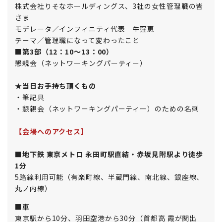
株式会社りそなホールディングス、3社の女性管理職の皆
さま
モデレータ／インフィニティ代表 牛窪恵
テーマ／管理職になって変わったこと
■第3部（12：10～13：00）
懇親会（ネットワーキングパーティー）
★当日お手持ち頂くもの
・筆記具
・懇親会（ネットワーキングパーティー）のための名刺
【会場への
アクセス
】
■地下鉄 東京メトロ 永田町駅直結・赤坂見附駅より徒歩
1分
5路線利用可能（有楽町線、半蔵門線、南北線、銀座線、
丸ノ内線）
■車
東京駅から10分、羽田空港から30分（首都高 霞が関出