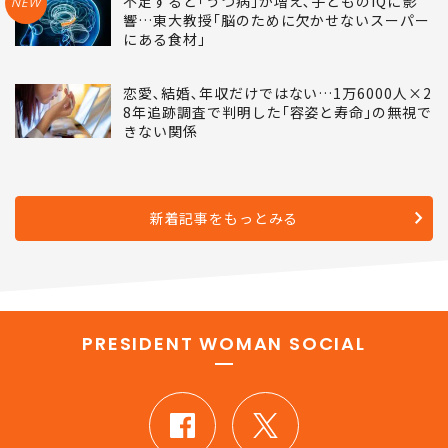
不足すると｢うつ病｣が増え､子どものIQに影
NEW
響…東大教授｢脳のために欠かせないスーパー
にある食材｣
恋愛､結婚､年収だけではない…1万6000人×2
8年追跡調査で判明した｢容姿と寿命｣の無視で
きない関係
新着記事をもっとみる
PRESIDENT WOMAN SOCIAL