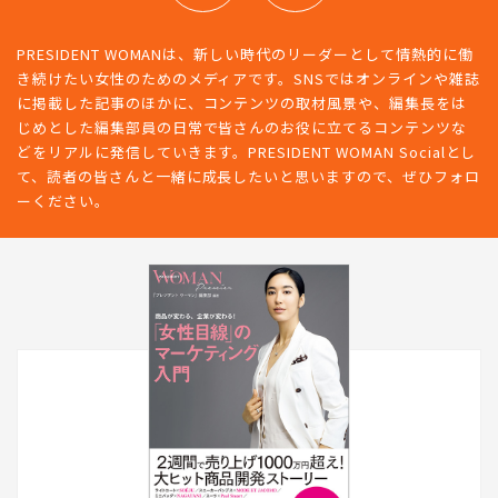
PRESIDENT WOMANは、新しい時代のリーダーとして情熱的に働
き続けたい女性のためのメディアです。SNSではオンラインや雑誌
に掲載した記事のほかに、コンテンツの取材風景や、編集長をは
じめとした編集部員の日常で皆さんのお役に立てるコンテンツな
どをリアルに発信していきます。PRESIDENT WOMAN Socialとし
て、読者の皆さんと一緒に成長したいと思いますので、ぜひフォロ
ーください。