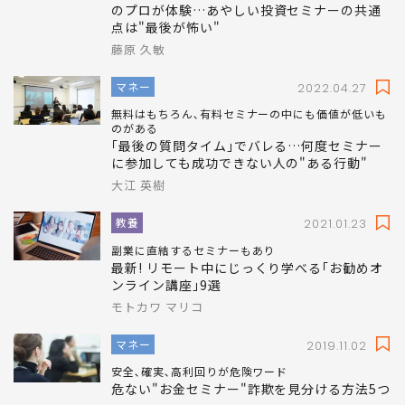
のプロが体験…あやしい投資セミナーの共通
点は"最後が怖い"
藤原 久敏
マネー
2022.04.27
無料はもちろん､有料セミナーの中にも価値が低いも
のがある
｢最後の質問タイム｣でバレる…何度セミナー
に参加しても成功できない人の"ある行動"
大江 英樹
教養
2021.01.23
副業に直結するセミナーもあり
最新! リモート中にじっくり学べる｢お勧めオ
ンライン講座｣9選
モトカワ マリコ
マネー
2019.11.02
安全､確実､高利回りが危険ワード
危ない"お金セミナー"詐欺を見分ける方法5つ