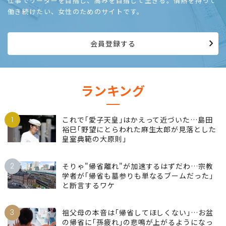
仕事でリーダーを目指し、高みを目指して生きる。情熱を持って
働き続けたい、女性のためのサイトです。
会員登録する
ランキング
1
これで｢愛子天皇｣はかえって近づいた…島田
裕巳｢野望にとらわれた麻生太郎が見落とした
皇室典範の大原則｣
2
そりゃ"帰省離れ"が加速するはずだわ…宗教
学者が｢帰省も墓参りも単なるブームだった｣
と断言するワケ
3
祖父母の本音は｢帰省してほしくない｣…お盆
の帰省に｢孫疲れ｣の悲鳴が上がるようになっ