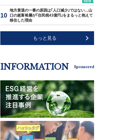
地方衰退の一番の原因は｢人口減少｣ではない…山
口の超富裕層が｢住民税43億円｣をまるっと抱えて
移住した理由
もっと見る
INFORMATION
Sponsored