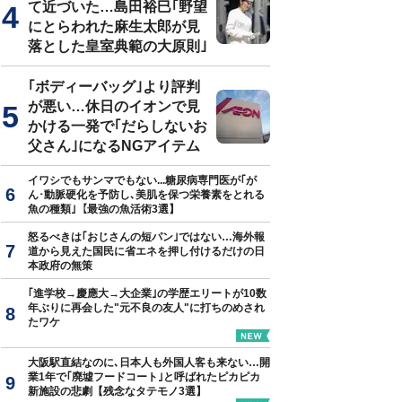
て近づいた…島田裕巳｢野望
にとらわれた麻生太郎が見
落とした皇室典範の大原則｣
｢ボディーバッグ｣より評判
が悪い…休日のイオンで見
かける一発で｢だらしないお
父さん｣になるNGアイテム
イワシでもサンマでもない...糖尿病専門医が｢が
ん･動脈硬化を予防し､美肌を保つ栄養素をとれる
魚の種類｣【最強の魚活術3選】
怒るべきは｢おじさんの短パン｣ではない…海外報
道から見えた国民に省エネを押し付けるだけの日
本政府の無策
｢進学校→慶應大→大企業｣の学歴エリートが10数
年ぶりに再会した"元不良の友人"に打ちのめされ
たワケ
大阪駅直結なのに､日本人も外国人客も来ない…開
業1年で｢廃墟フードコート｣と呼ばれたピカピカ
新施設の悲劇【残念なタテモノ3選】