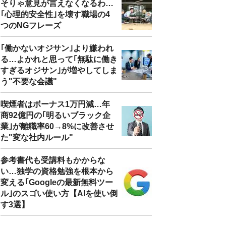
そりゃ意見が言えなくなるわ…
｢心理的安全性｣を壊す職場の4
つのNGフレーズ
｢働かないオジサン｣より嫌われ
る…よかれと思って｢無駄に働き
すぎるオジサン｣が増やしてしま
う"不要な会議"
喫煙者はボーナス1万円減…年
商92億円の｢明るいブラック企
業｣が離職率60→8%に改善させ
た"変な社内ルール"
参考書代も受講料もかからな
い…独学の資格勉強を根本から
変える｢Googleの最新無料ツー
ル｣のスゴい使い方【AIを使い倒
す3選】