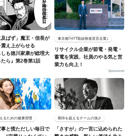
に及ばず」魔王・信長が
東京都｢HTT取組推進宣言企業｣
を震え上がらせる
リサイクル企業が節電・発電・
もしも徳川家康が総理大
蓄電を実践、社員のやる気と営
たら』第2巻第1話
業力も向上！
Sponsored
えるための健康習慣
期待を超えるチームの強さ
家事と慌ただしい毎日で
「さすが」の一言に込められた