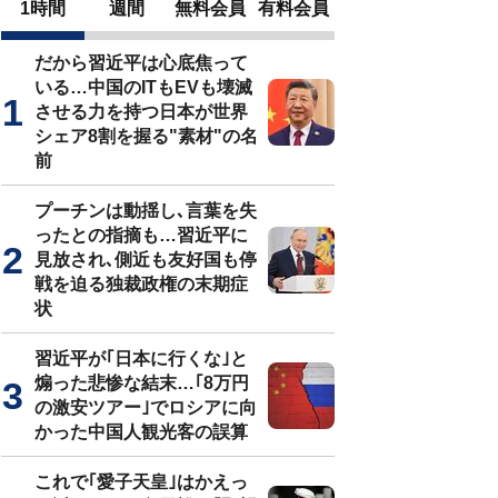
1時間
週間
無料会員
有料会員
だから習近平は心底焦って
いる…中国のITもEVも壊滅
させる力を持つ日本が世界
シェア8割を握る"素材"の名
前
プーチンは動揺し､言葉を失
ったとの指摘も…習近平に
見放され､側近も友好国も停
戦を迫る独裁政権の末期症
状
習近平が｢日本に行くな｣と
煽った悲惨な結末…｢8万円
の激安ツアー｣でロシアに向
かった中国人観光客の誤算
これで｢愛子天皇｣はかえっ