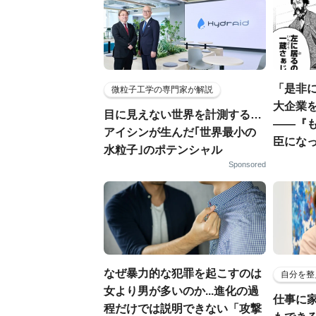
「是非
微粒子工学の専門家が解説
大企業
目に見えない世界を計測する…
――『
アイシンが生んだ｢世界最小の
臣になっ
水粒子｣のポテンシャル
Sponsored
なぜ暴力的な犯罪を起こすのは
自分を整
女より男が多いのか...進化の過
仕事に
程だけでは説明できない「攻撃