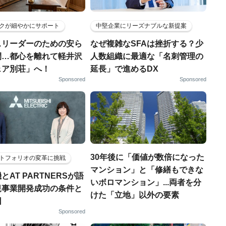
クが細やかにサポート
中堅企業にリーズナブルな新提案
スリーダーのための安ら
なぜ複雑なSFAは挫折する？少
間…都心を離れて軽井沢
人数組織に最適な「名刺管理の
ェア別荘」へ！
延長」で進めるDX
Sponsored
Sponsored
30年後に「価値が数倍になった
トフォリオの変革に挑戦
マンション」と「修繕もできな
とAT PARTNERSが語
いボロマンション」...両者を分
規事業開発成功の条件と
けた「立地」以外の要素
因
Sponsored