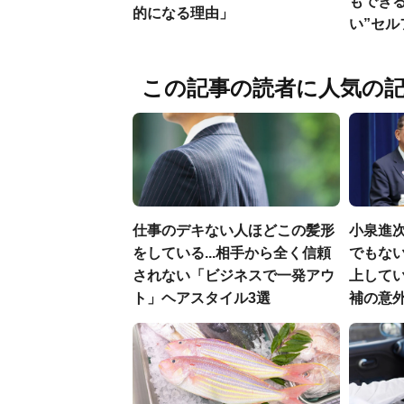
もでき
的になる理由」
い”セ
この記事の読者に人気の
仕事のデキない人ほどこの髪形
小泉進
をしている...相手から全く信頼
でもない
されない「ビジネスで一発アウ
上して
ト」ヘアスタイル3選
補の意