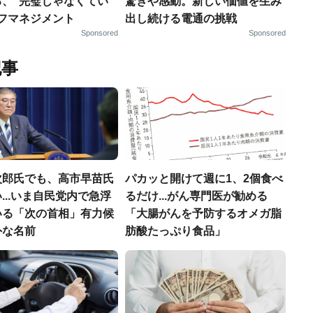
る、“完璧じゃなくてい
驚きや感動。新しい価値を生み
ルフマネジメント
出し続ける電通の挑戦
Sponsored
Sponsored
記事
次郎氏でも、高市早苗氏
パカッと開けて週に1、2個食べ
...いま自民党内で急浮
るだけ...がん専門医が勧める
いる「次の首相」有力候
「大腸がんを予防するオメガ脂
外な名前
肪酸たっぷり食品」