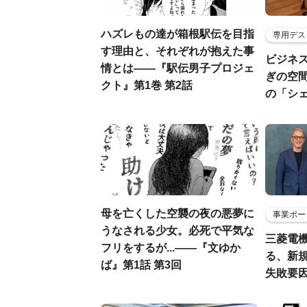
ハズレもの達が箱根駅伝を目指
専用デス
す理由と、それぞれが抱えた事
ビジネ
情とは――『駅伝男子プロジェ
ぎの空
クト』第1巻 第2話
の「シ
母を亡くした空襲の夜の悪夢に
事業ポー
うなされる少女。必死で平気な
三菱電機
フリをするが...――『文ゆか
る、新
ば』第1話 第3回
失敗要