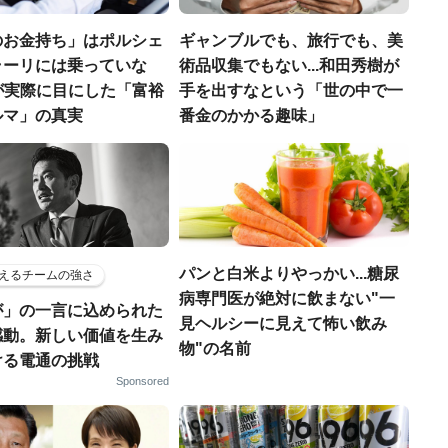
のお金持ち」はポルシェ
ギャンブルでも、旅行でも、美
ラーリには乗っていな
術品収集でもない...和田秀樹が
FPが実際に目にした「富裕
手を出すなという「世の中で一
ルマ」の真実
番金のかかる趣味」
パンと白米よりやっかい...糖尿
えるチームの強さ
病専門医が絶対に飲まない"一
が」の一言に込められた
見ヘルシーに見えて怖い飲み
感動。新しい価値を生み
物"の名前
ける電通の挑戦
Sponsored