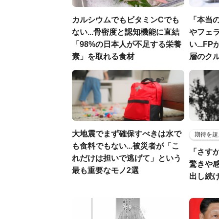
カルシウムでもビタミンCでも
「本当
ない...骨密度と認知機能に直結
やフェ
「98%の日本人が不足する栄養
い...
素」を取れる食材
層のク
大地震でまず確保すべきは水で
期待を超
も食料でもない...被災者が「こ
「さす
れだけは担いで逃げて」という
驚きや
最も重要なモノ2選
出し続