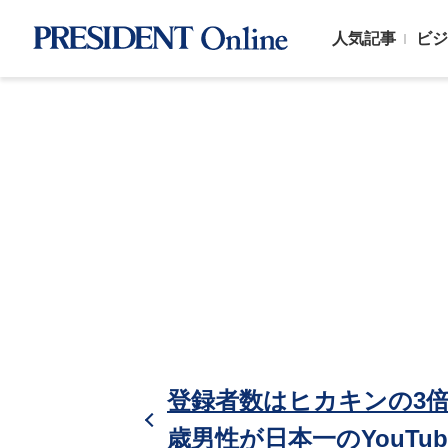
人気記事
ビジ
登録者数はヒカキンの3倍超
歳男性が日本一のYouTu