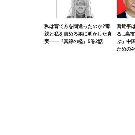
私は育て方を間違ったのか?毒
習近平
親と私を責める娘に明かした真
る...
実――『真綿の檻』5巻2話
ぶ」中
ための