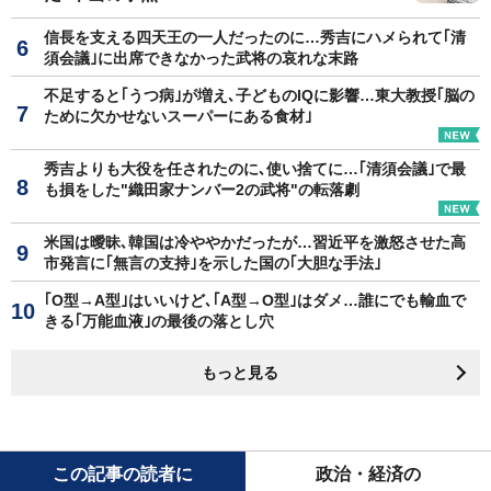
信長を支える四天王の一人だったのに…秀吉にハメられて｢清
須会議｣に出席できなかった武将の哀れな末路
不足すると｢うつ病｣が増え､子どものIQに影響…東大教授｢脳の
ために欠かせないスーパーにある食材｣
秀吉よりも大役を任されたのに､使い捨てに…｢清須会議｣で最
も損をした"織田家ナンバー2の武将"の転落劇
米国は曖昧､韓国は冷ややかだったが…習近平を激怒させた高
市発言に｢無言の支持｣を示した国の｢大胆な手法｣
｢O型→A型｣はいいけど､｢A型→O型｣はダメ…誰にでも輸血で
きる｢万能血液｣の最後の落とし穴
もっと見る
この記事の読者に
政治・経済の