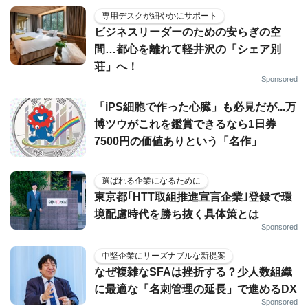
専用デスクが細やかにサポート
ビジネスリーダーのための安らぎの空
間…都心を離れて軽井沢の「シェア別
荘」へ！
Sponsored
「iPS細胞で作った心臓」も必見だが...万
博ツウがこれを鑑賞できるなら1日券
7500円の価値ありという「名作」
選ばれる企業になるために
東京都｢HTT取組推進宣言企業｣登録で環
境配慮時代を勝ち抜く具体策とは
Sponsored
中堅企業にリーズナブルな新提案
なぜ複雑なSFAは挫折する？少人数組織
に最適な「名刺管理の延長」で進めるDX
Sponsored