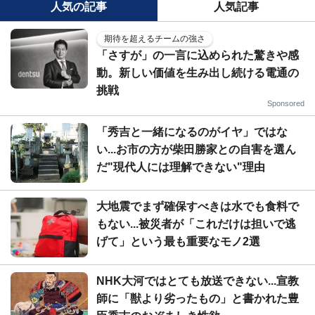
人気の記事
人気記事
期待を超えるチームの強さ
「さすが」の一言に込められた驚きや感
動。新しい価値を生み出し続ける電通の
挑戦
Sponsored
「秀吉と一緒になるのがイヤ」ではな
い...お市の方が柴田勝家との自害を選ん
だ"現代人には理解できない"理由
大地震でまず確保すべきは水でも食料で
もない...被災者が「これだけは担いで逃
げて」という最も重要なモノ2選
NHK大河ではとても放送できない...宣教
師に「獣より劣ったもの」と書かれた豊