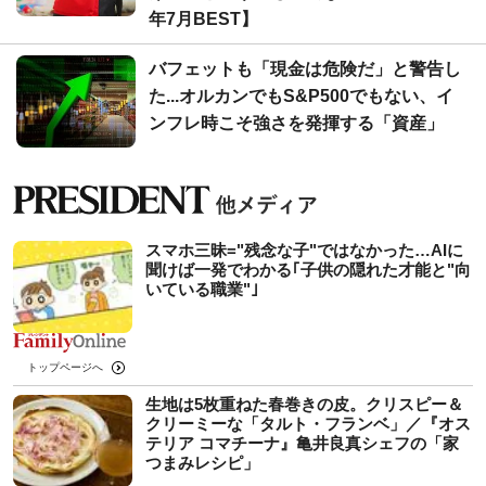
年7月BEST】
バフェットも「現金は危険だ」と警告し
た...オルカンでもS&P500でもない、イ
ンフレ時こそ強さを発揮する「資産」
スマホ三昧="残念な子"ではなかった…AIに
聞けば一発でわかる｢子供の隠れた才能と"向
いている職業"｣
トップページへ
生地は5枚重ねた春巻きの皮。クリスピー＆
クリーミーな「タルト・フランベ」／『オス
テリア コマチーナ』亀井良真シェフの「家
つまみレシピ」