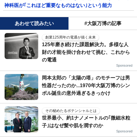
神科医が｢これほど重要なものはない｣という能力
あわせて読みたい
#大阪万博の記事
創業125周年の電通が描く未来
125年磨き続けた課題解決力。多様な人
財の才能を掛け合わせて挑む、これから
の電通
Sponsored
岡本太郎の「太陽の塔」のモチーフは男
性器だったのか...1970年大阪万博のシン
ボル誕生の意外過ぎるきっかけ
その秘めたるポテンシャルとは
世界最小、約1ナノメートルの｢微細水粒
子｣はなぜ髪や肌を潤すのか
Sponsored