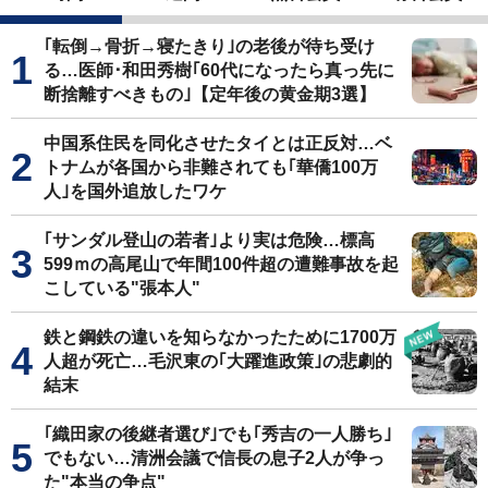
｢転倒→骨折→寝たきり｣の老後が待ち受け
る…医師･和田秀樹｢60代になったら真っ先に
断捨離すべきもの｣【定年後の黄金期3選】
中国系住民を同化させたタイとは正反対…ベ
トナムが各国から非難されても｢華僑100万
人｣を国外追放したワケ
｢サンダル登山の若者｣より実は危険…標高
599ｍの高尾山で年間100件超の遭難事故を起
こしている"張本人"
鉄と鋼鉄の違いを知らなかったために1700万
人超が死亡…毛沢東の｢大躍進政策｣の悲劇的
結末
｢織田家の後継者選び｣でも｢秀吉の一人勝ち｣
でもない…清洲会議で信長の息子2人が争っ
た"本当の争点"