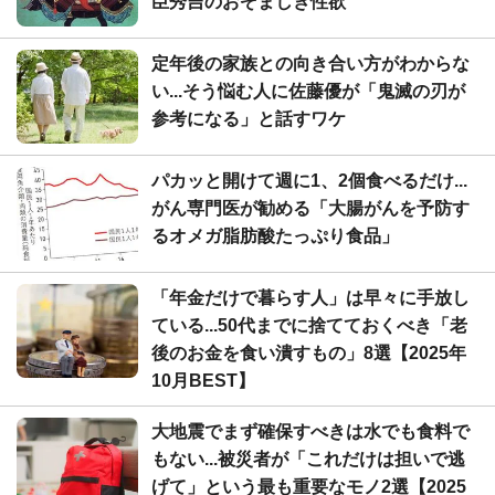
臣秀吉のおぞましき性欲
定年後の家族との向き合い方がわからな
い...そう悩む人に佐藤優が「鬼滅の刃が
参考になる」と話すワケ
パカッと開けて週に1、2個食べるだけ...
がん専門医が勧める「大腸がんを予防す
るオメガ脂肪酸たっぷり食品」
「年金だけで暮らす人」は早々に手放し
ている...50代までに捨てておくべき「老
後のお金を食い潰すもの」8選【2025年
10月BEST】
大地震でまず確保すべきは水でも食料で
もない...被災者が「これだけは担いで逃
げて」という最も重要なモノ2選【2025