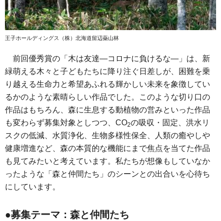
王子ホールディングス（株）北海道留辺蘂山林
前回優秀賞の「木は友達―コロナに負けるな―」は、新
緑萌える木々と子どもたちに降り注ぐ日差しが、困難を乗
り越える生命力と希望あふれる輝かしい未来を象徴してい
るかのような素晴らしい作品でした。このような切り口の
作品はもちろん、森に生息する動植物の営みといった作品
も変わらず募集対象としつつ、CO
の吸収・固定、洪水リ
2
スクの低減、水質浄化、生物多様性保全、人類の癒やしや
健康増進など、森の本質的な機能にまで焦点を当てた作品
も見てみたいと考えています。私たちが想像もしていなか
ったような「森と仲間たち」のシーンとの出合いを心待ち
にしています。
●募集テーマ：森と仲間たち