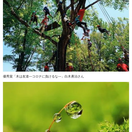
優秀賞「木は友達―コロナに負けるな―」白木勇治さん