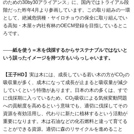
のための30by30アライアンス」に、国内ではトライアル段
階だった昨年4月より参画しています。この取り組みの一環
として、絶滅危惧種・ヤイロチョウの保全に取り組んでい
る高知・木屋ヶ内社有林のOECM登録を目指しているとこ
ろです。
――
紙を使う＝木を伐採するからサステナブルではないと
いう誤ったイメージを持つ方もいらっしゃいます。
【王子HD】
実は木には、成長している若い木の方がCO
の
2
吸収量が多く、成木になって成長が止まると吸収量が減少
していくという特徴があります。日本の木の多くは、すで
に伐採期に入っているため、CO
吸収による気候変動問題
2
への貢献度を高めるという意味でも、適切に伐採してその
資源を有効活用し、代わりに新たに植林するという活動が
重要になります。木は石油などの化石燃料と違って育てる
ことができる資源。適切に森のリサイクルを進めること