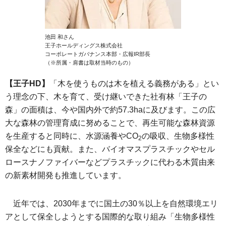
池田 和さん
王子ホールディングス株式会社
コーポレートガバナンス本部・広報IR部長
（※所属・肩書は取材当時のもの）
【王子HD】
「木を使うものは木を植える義務がある」とい
う理念の下、木を育て、受け継いできた社有林「王子の
森」の面積は、今や国内外で約57.3haに及びます。この広
大な森林の管理育成に努めることで、再生可能な森林資源
を生産すると同時に、水源涵養やCO
の吸収、生物多様性
2
保全などにも貢献。また、バイオマスプラスチックやセル
ロースナノファイバーなどプラスチックに代わる木質由来
の新素材開発も推進しています。
近年では、2030年までに国土の30％以上を自然環境エリ
アとして保全しようとする国際的な取り組み「生物多様性