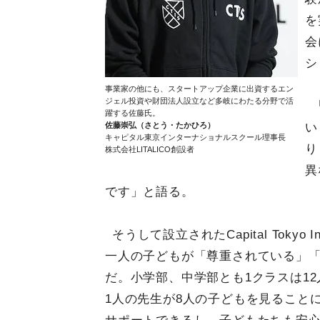
を
会
シ
事業家の他にも、スタートアップ企業に出資するエン
ジェル投資や財団法人設立など多岐にわたる分野で活
躍する佐藤氏。
佐藤崇弘（さとう・たかひろ）
い
キャピタル東京インターナショナルスクール理事長
り
株式会社LITALICO創設者
異
です」と語る。
そうして設立されたCapital Tokyo I
一人の子どもが「尊重されている」「
だ。小学部、中学部とも1クラスは1
1人の先生が8人の子どもを見ること