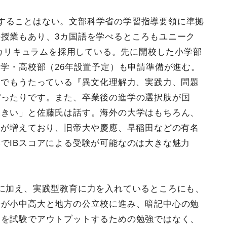
することはない。文部科学省の学習指導要領に準拠
授業もあり、3カ国語を学べるところもユニーク
のカリキュラムを採用している。先に開校した小学部
中学・高校部（26年設置予定）も申請準備が進む。
念でもうたっている『異文化理解力、実践力、問題
ぴったりです。また、卒業後の進学の選択肢が国
大きい」と佐藤氏は話す。海外の大学はもちろん、
学が増えており、旧帝大や慶應、早稲田などの有名
でIBスコアによる受験が可能なのは大きな魅力
育に加え、実践型教育に力を入れているところにも、
身が小中高大と地方の公立校に進み、暗記中心の勉
とを試験でアウトプットするための勉強ではなく、