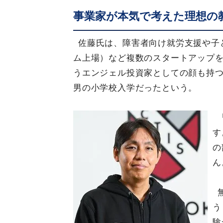
事業家が本気で考えた理想の
佐藤氏は、障害者向け就労支援や子ど
ム上場）など複数のスタートアップ
うエンジェル投資家としての顔も持
男の小学校入学だったという。
す
の
ん
う
験