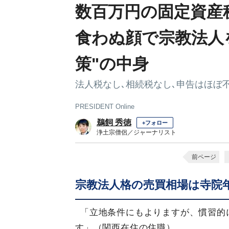
数百万円の固定資産
食わぬ顔で宗教法人
策"の中身
法人税なし､相続税なし､申告はほぼ不
PRESIDENT Online
鵜飼 秀徳
+フォロー
浄土宗僧侶／ジャーナリスト
前ページ
宗教法人格の売買相場は寺院
「立地条件にもよりますが、慣習的
す」（関西在住の住職）