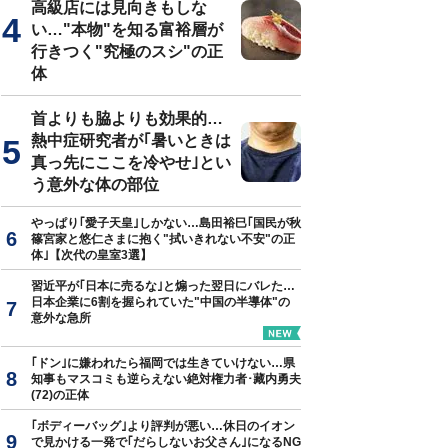
高級店には見向きもしな
い…"本物"を知る富裕層が
行きつく"究極のスシ"の正
体
首よりも脇よりも効果的…
熱中症研究者が｢暑いときは
真っ先にここを冷やせ｣とい
う意外な体の部位
やっぱり｢愛子天皇｣しかない…島田裕巳｢国民が秋
篠宮家と悠仁さまに抱く"拭いきれない不安"の正
体｣【次代の皇室3選】
習近平が｢日本に売るな｣と煽った翌日にバレた…
日本企業に6割を握られていた"中国の半導体"の
意外な急所
｢ドン｣に嫌われたら福岡では生きていけない…県
知事もマスコミも逆らえない絶対権力者･藏内勇夫
(72)の正体
｢ボディーバッグ｣より評判が悪い…休日のイオン
で見かける一発で｢だらしないお父さん｣になるNG