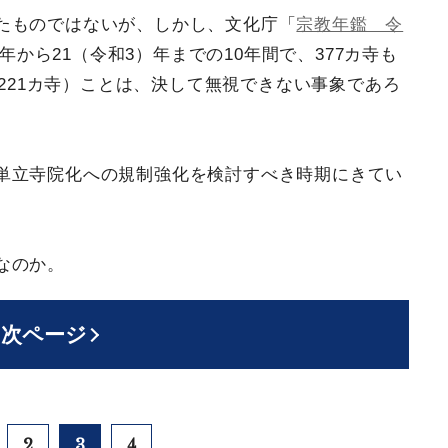
たものではないが、しかし、文化庁「
宗教年鑑 令
）年から21（令和3）年までの10年間で、377カ寺も
7221カ寺）ことは、決して無視できない事象であろ
単立寺院化への規制強化を検討すべき時期にきてい
なのか。
次ページ
2
3
4