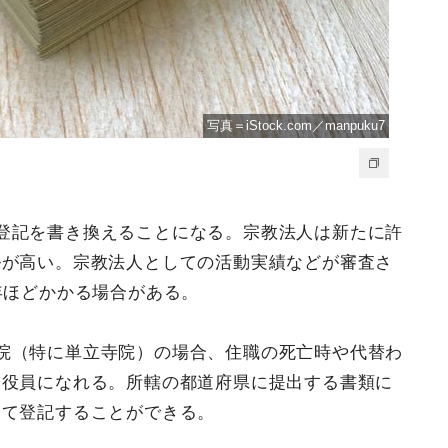
写真＝iStock.com／manpuku7
登記を書き換えることになる。宗教法人は新たに許
ルが高い。宗教法人としての活動実績などが審査さ
年ほどかかる場合がある。
院（特に単立寺院）の場合、住職の死亡時や代替わ
表役員になれる。所轄の都道府県に提出する書類に
して登記することができる。