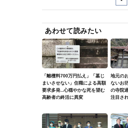
あわせて読みたい
「離檀料700万円払え」「墓じ
地元の
まいさせない」住職による高額
ないお坊
要求多発...心穏やかな死を望む
の寺院過
高齢者の終活に異変
注目さ