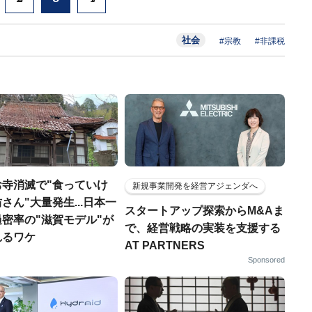
社会
#宗教
#非課税
お寺消滅で"食っていけ
新規事業開発を経営アジェンダへ
さん"大量発生...日本一
スタートアップ探索からM&Aま
密率の"滋賀モデル"が
で、経営戦略の実装を支援する
れるワケ
AT PARTNERS
Sponsored