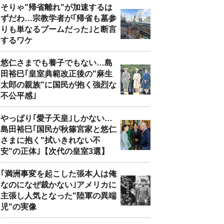
そりゃ"帰省離れ"が加速するは
ずだわ…宗教学者が｢帰省も墓参
りも単なるブームだった｣と断言
するワケ
悠仁さまでも養子でもない…島
田裕巳｢皇室典範改正後の"麻生
太郎の親族"に国民が抱く強烈な
不公平感｣
やっぱり｢愛子天皇｣しかない…
島田裕巳｢国民が秋篠宮家と悠仁
さまに抱く"拭いきれない不
安"の正体｣【次代の皇室3選】
｢満洲事変を起こした張本人は俺
なのになぜ裁かない｣アメリカに
主張し人気となった"陸軍の異端
児"の実像