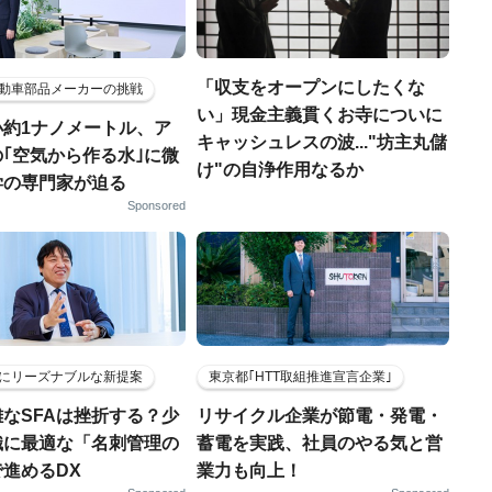
「収支をオープンにしたくな
動車部品メーカーの挑戦
い」現金主義貫くお寺についに
小約1ナノメートル、ア
キャッシュレスの波..."坊主丸儲
｢空気から作る水｣に微
け"の自浄作用なるか
学の専門家が迫る
Sponsored
にリーズナブルな新提案
東京都｢HTT取組推進宣言企業｣
なSFAは挫折する？少
リサイクル企業が節電・発電・
織に最適な「名刺管理の
蓄電を実践、社員のやる気と営
進めるDX
業力も向上！