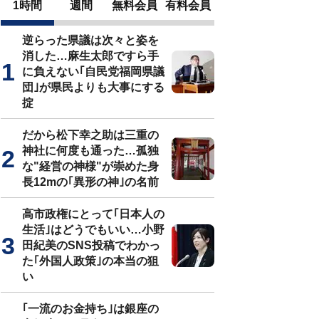
1時間
週間
無料会員
有料会員
逆らった県議は次々と姿を
消した…麻生太郎ですら手
に負えない｢自民党福岡県議
団｣が県民よりも大事にする
掟
だから松下幸之助は三重の
神社に何度も通った…孤独
な"経営の神様"が崇めた身
長12mの｢異形の神｣の名前
高市政権にとって｢日本人の
生活｣はどうでもいい…小野
田紀美のSNS投稿でわかっ
た｢外国人政策｣の本当の狙
い
｢一流のお金持ち｣は銀座の