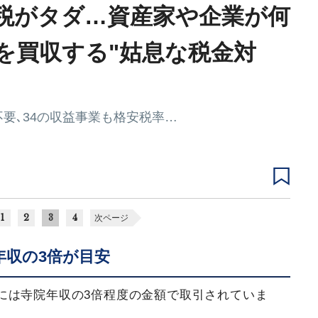
税がタダ…資産家や企業が何
を買収する"姑息な税金対
要､34の収益事業も格安税率…
1
2
3
4
次ページ
年収の3倍が目安
には寺院年収の3倍程度の金額で取引されていま