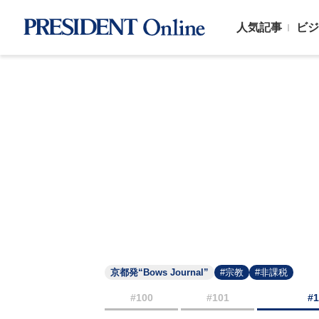
人気記事
ビジ
京都発“Bows Journal”
#宗教
#非課税
#100
#101
#