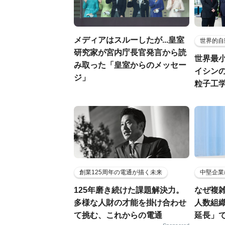
メディアはスルーしたが...皇室
世界的自
研究家が宮内庁長官発言から読
世界最
み取った「皇室からのメッセー
イシンの
ジ」
粒子工
創業125周年の電通が描く未来
中堅企業
125年磨き続けた課題解決力。
なぜ複雑
多様な人財の才能を掛け合わせ
人数組
て挑む、これからの電通
延長」で