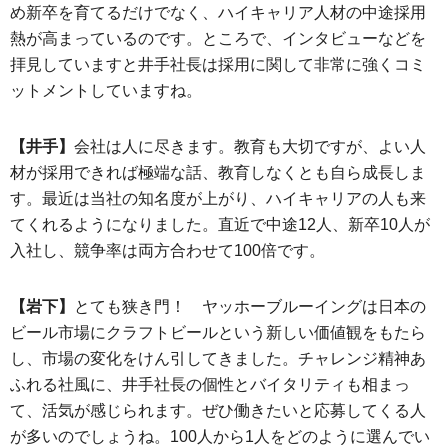
め新卒を育てるだけでなく、ハイキャリア人材の中途採用
熱が高まっているのです。ところで、インタビューなどを
拝見していますと井手社長は採用に関して非常に強くコミ
ットメントしていますね。
【井手】
会社は人に尽きます。教育も大切ですが、よい人
材が採用できれば極端な話、教育しなくとも自ら成長しま
す。最近は当社の知名度が上がり、ハイキャリアの人も来
てくれるようになりました。直近で中途12人、新卒10人が
入社し、競争率は両方合わせて100倍です。
【岩下】
とても狭き門！ ヤッホーブルーイングは日本の
ビール市場にクラフトビールという新しい価値観をもたら
し、市場の変化をけん引してきました。チャレンジ精神あ
ふれる社風に、井手社長の個性とバイタリティも相まっ
て、活気が感じられます。ぜひ働きたいと応募してくる人
が多いのでしょうね。100人から1人をどのように選んでい