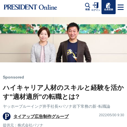
会員登録
検索
ログイン
Sponsored
ハイキャリア人材のスキルと経験を活か
す"適材適所"の転職とは?
ヤッホーブルーイング井手社長×パソナ岩下常務の新･転職論
2022/05/30 9:30
タイアップ広告制作グループ
提供元：株式会社パソナ