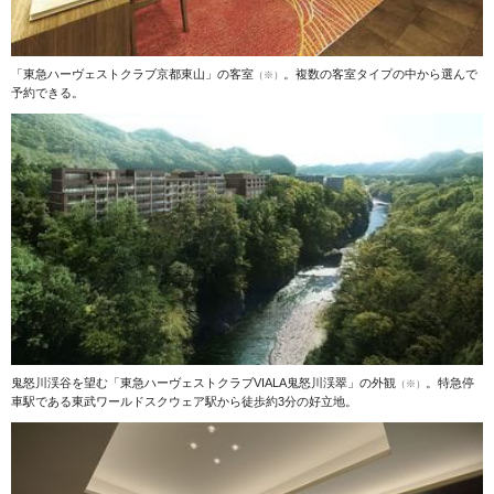
「東急ハーヴェストクラブ京都東山」の客室
。複数の客室タイプの中から選んで
（※）
予約できる。
鬼怒川渓谷を望む「東急ハーヴェストクラブVIALA鬼怒川渓翠」の外観
。特急停
（※）
車駅である東武ワールドスクウェア駅から徒歩約3分の好立地。