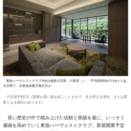
2
「東急ハーヴェストクラブVIALA鬼怒川渓翠」の客室
。平均面積69m
のゆとりあ
（※）
る空間で、全室温泉露天風呂付き。
※完成予想CG（図面を基に描き起こしたもので、多少異なる場合、または変
更となる場合があります）
長い歴史の中で積み上げた信頼と実績を基に、いっそう
価値を高めていく東急ハーヴェストクラブ。新規開業予定