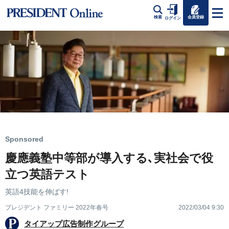
会員登録
検索
ログイン
Sponsored
慶應義塾中等部が導入する､実社会で役
立つ英語テスト
英語4技能を伸ばす!
プレジデント ファミリー 2022年春号
2022/03/04 9:30
タイアップ広告制作グループ