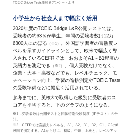
TOEIC Bridge Tests受験者アンケートより
小学生から社会人まで幅広く活用
2020年度のTOEIC Bridge L&R公開テストでは、
受験者の約63％が学生。年間の受験者数は12万
6300人にのぼる
。外国語学習者の習熟度レ
（※1）
ベルを示すガイドラインとして、欧米で幅広く導
入されているCEFRでは、おおよそA1～B1程度の
英語力を測定でき
、個人受験だけでなく、
（※2）
企業・大学・高校などでも、レベルチェック、モ
チベーション向上、学習の進捗測定やTOEIC Tests
の受験準備などに幅広く活用されている。
参考までに、英検®で取得した級別に受験者のス
コアを平均すると、下のグラフのようになる。
※1…受験者数は公開テストと団体特別受験制度（IPテスト）の合
計。
※2…CEFRでは言語力レベルを、A1、A2、B1、B2、C1、C2の6
段階で測定する。A1から順に、初級、中級、上級と、レベルアッ