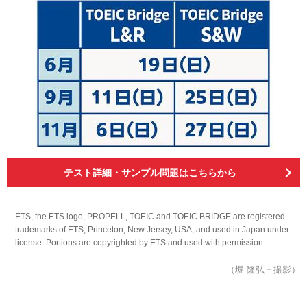
テスト詳細・サンプル問題はこちらから
ETS, the ETS logo, PROPELL, TOEIC and TOEIC BRIDGE are registered
trademarks of ETS, Princeton, New Jersey, USA, and used in Japan under
license. Portions are copyrighted by ETS and used with permission.
（堀 隆弘＝撮影）