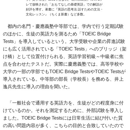
レで放映された「おもてなしの基礎英語」での解説が
好評を博す。著書に『英語の思考法 話すための文法・
文化レッスン』（ちくま新書）など多数。
都内の名門・慶應義塾中等部では、学内で行う定期試験
のほかに、生徒の英語力を測るため「TOEIC Bridge
Tests」を導入しているという。大学受験や企業の昇進試験
にも広く活用されている「TOEIC Tests」へのブリッジ（架
け橋）として位置付けられる、英語学習初級～中級者に焦
点を合わせたテストだ。実際に慶應義塾では、高等学校や
大学の一部の学部でもTOEIC Bridge TestsやTOEIC Testsが
導入されている。中等部の部長（学校長）を務める、井上
逸兵先生に導入の理由を聞いた。
「一般社会で通用する英語力を、生徒がどの程度身に付
けているのか。それを測定するために、外部試験を導入し
ました。TOEIC Bridge Testsには日常生活に結び付いた質
の高い問題内容が多く、こちらの目的と合致していたので