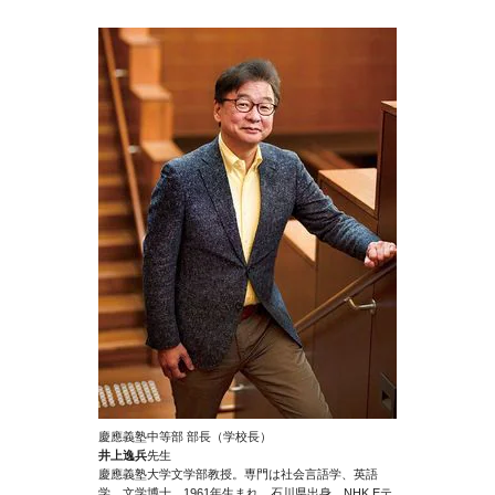
慶應義塾中等部 部長（学校長）
井上逸兵
先生
慶應義塾大学文学部教授。専門は社会言語学、英語
学。文学博士。1961年生まれ、石川県出身。NHK Eテ