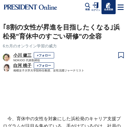
会員登録
検索
ログイン
｢8割の女性が昇進を目指したくなる｣浜
松発"育休中のすごい研修"の全容
6カ月のオンライン学習の威力
小川 健三
+フォロー
NOKIOO 代表取締役
白河 桃子
+フォロー
相模女子大学大学院特任教授、女性活躍ジャーナリスト
今、育休中の女性を対象にした浜松発のキャリア支援プ
ログラムが注目を集めている。手がけているのは、社員の