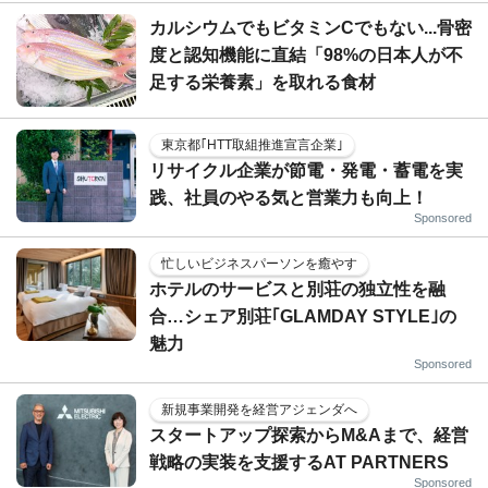
カルシウムでもビタミンCでもない...骨密
度と認知機能に直結「98%の日本人が不
足する栄養素」を取れる食材
東京都｢HTT取組推進宣言企業｣
リサイクル企業が節電・発電・蓄電を実
践、社員のやる気と営業力も向上！
Sponsored
忙しいビジネスパーソンを癒やす
ホテルのサービスと別荘の独立性を融
合…シェア別荘｢GLAMDAY STYLE｣の
魅力
Sponsored
新規事業開発を経営アジェンダへ
スタートアップ探索からM&Aまで、経営
戦略の実装を支援するAT PARTNERS
Sponsored