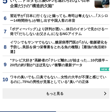
いく…トヨタも三菱UFJも逃れられない日本
企業だけの"構造的欠陥"
習近平が｢日本に行くな｣と煽っても､寿司は奪えない…｢スシロ
ー14時間待ち｣が映し出す中国人客の本音
｢ボディーバッグ｣より評判が悪い…休日のイオンで見かける一
発で｢だらしないお父さん｣になるNGアイテム
イワシでもサンマでもない...糖尿病専門医が｢がん･動脈硬化を
予防し､美肌を保つ栄養素をとれる魚の種類｣【最強の魚活術3
選】
"テレビ大好き"高齢者の｢テレビ離れ｣が始まった…10代後半～
20代の約7割が"ほぼ見ない"衝撃の最新データ
ワキの臭いでも､口臭でもない…女性の大半が不潔と感じてい
るのに､75%の男性が見落としている"臭い"の正体
もっと見る