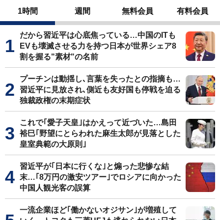
1時間
週間
無料会員
有料会員
だから習近平は心底焦っている…中国のITも
EVも壊滅させる力を持つ日本が世界シェア8
割を握る"素材"の名前
プーチンは動揺し､言葉を失ったとの指摘も…
習近平に見放され､側近も友好国も停戦を迫る
独裁政権の末期症状
これで｢愛子天皇｣はかえって近づいた…島田
裕巳｢野望にとらわれた麻生太郎が見落とした
皇室典範の大原則｣
習近平が｢日本に行くな｣と煽った悲惨な結
末…｢8万円の激安ツアー｣でロシアに向かった
中国人観光客の誤算
一流企業ほど｢働かないオジサン｣が増殖して