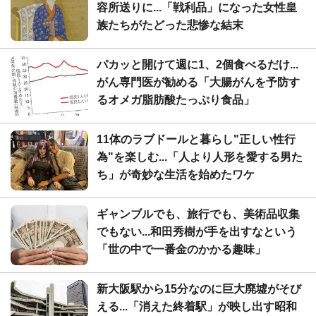
容所送りに...「戦利品」になった女性皇
族たちがたどった悲惨な結末
パカッと開けて週に1、2個食べるだけ...
がん専門医が勧める「大腸がんを予防す
るオメガ脂肪酸たっぷり食品」
11体のラブドールと暮らし"正しい性行
為"を楽しむ...「人より人形を愛する男た
ち」が奇妙な生活を始めたワケ
ギャンブルでも、旅行でも、美術品収集
でもない...和田秀樹が手を出すなという
「世の中で一番金のかかる趣味」
新大阪駅から15分なのに巨大廃墟がそび
える...「消えた終着駅」が映し出す昭和