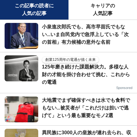
この記事の読者に
キャリアの
人気の記事
人気記事
小泉進次郎氏でも、高市早苗氏でもな
い...いま自民党内で急浮上している「次
の首相」有力候補の意外な名前
創業125周年の電通が描く未来
125年磨き続けた課題解決力。多様な人
財の才能を掛け合わせて挑む、これから
の電通
Sponsored
大地震でまず確保すべきは水でも食料で
もない...被災者が「これだけは担いで逃
げて」という最も重要なモノ2選
異民族に3000人の皇族が連れ去られ、収