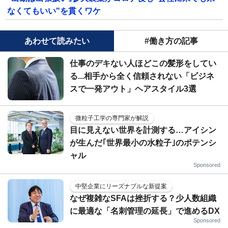
なくてもいい"を貫くワケ
あわせて読みたい
#働き方の記事
仕事のデキない人ほどこの髪形をしてい
る...相手から全く信頼されない「ビジネ
スで一発アウト」ヘアスタイル3選
微粒子工学の専門家が解説
目に見えない世界を計測する…アイシン
が生んだ｢世界最小の水粒子｣のポテンシ
ャル
Sponsored
中堅企業にリーズナブルな新提案
なぜ複雑なSFAは挫折する？少人数組織
に最適な「名刺管理の延長」で進めるDX
Sponsored