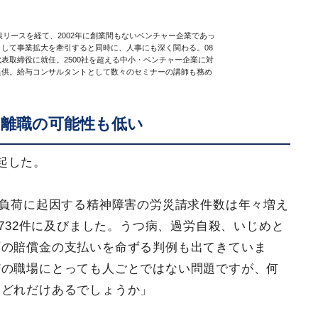
銀リースを経て、2002年に創業間もないベンチャー企業であっ
して事業拡大を牽引すると同時に、人事にも深く関わる。08
表取締役に就任。2500社を超える中小・ベンチャー企業に対
提供。給与コンサルタントとして数々のセミナーの講師も務め
、離職の可能性も低い
起した。
的負荷に起因する精神障害の労災請求件数は年々増え
1732件に及びました。うつ病、過労自殺、いじめと
額の賠償金の支払いを命ずる判例も出てきていま
どの職場にとっても人ごとではない問題ですが、何
はどれだけあるでしょうか」