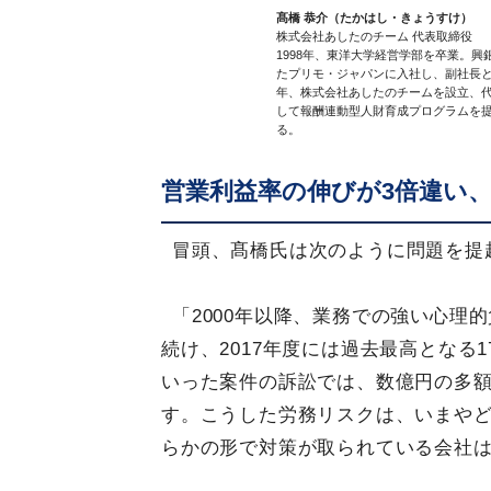
髙橋 恭介（たかはし・きょうすけ）
株式会社あしたのチーム 代表取締役
1998年、東洋大学経営学部を卒業。興
たプリモ・ジャパンに入社し、副社長と
年、株式会社あしたのチームを設立、代
して報酬連動型人財育成プログラムを
る。
営業利益率の伸びが3倍違い
冒頭、髙橋氏は次のように問題を提
「2000年以降、業務での強い心理
続け、2017年度には過去最高となる
いった案件の訴訟では、数億円の多
す。こうした労務リスクは、いまや
らかの形で対策が取られている会社