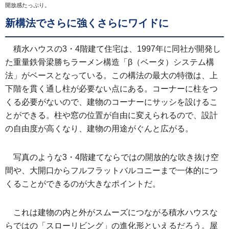
開放感たっぷり。
新構法でさらに強くさらにワイドに
積水ハウスの3・4階建て住宅は、1997年に同社が開発し
た重量鉄骨梁勝ちラーメン構造「β（ベータ）システム構
法」がベースとなっている。この構法の最大の特徴は、上
下階を貫く通し柱が必要ない点にある。コーナーに柱をつ
くる必要がないので、建物のコーナーにサッシを設けるこ
とができる。柱や窓の位置が自由に変えられるので、設計
の自由度が高くなり、建物の用途がぐんと広がる。
写真のような3・4階建てならではの開放的な吹き抜け空
間や、大開口からフルフラットバルコニーまで一体的につ
くることができるのが大きなポイントだ。
これは建物の内と外がスムーズにつながる積水ハウスな
らではの「スローリビング」の進化形といえるだろう。屋