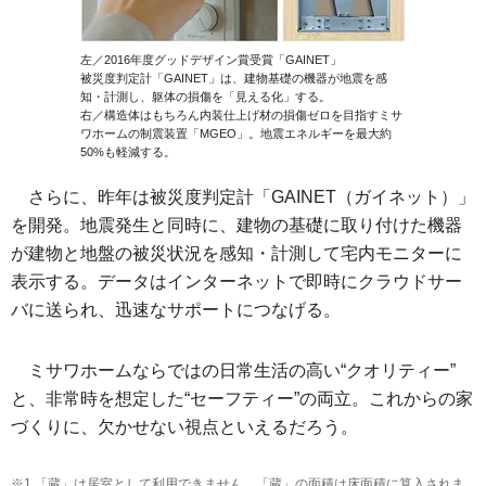
左／2016年度グッドデザイン賞受賞「GAINET」
被災度判定計「GAINET」は、建物基礎の機器が地震を感
知・計測し、躯体の損傷を「見える化」する。
右／構造体はもちろん内装仕上げ材の損傷ゼロを目指すミサ
ワホームの制震装置「MGEO」。地震エネルギーを最大約
50%も軽減する。
さらに、昨年は被災度判定計「GAINET（ガイネット）」
を開発。地震発生と同時に、建物の基礎に取り付けた機器
が建物と地盤の被災状況を感知・計測して宅内モニターに
表示する。データはインターネットで即時にクラウドサー
バに送られ、迅速なサポートにつなげる。
ミサワホームならではの日常生活の高い“クオリティー”
と、非常時を想定した“セーフティー”の両立。これからの家
づくりに、欠かせない視点といえるだろう。
※1 「蔵」は居室として利用できません。「蔵」の面積は床面積に算入されま