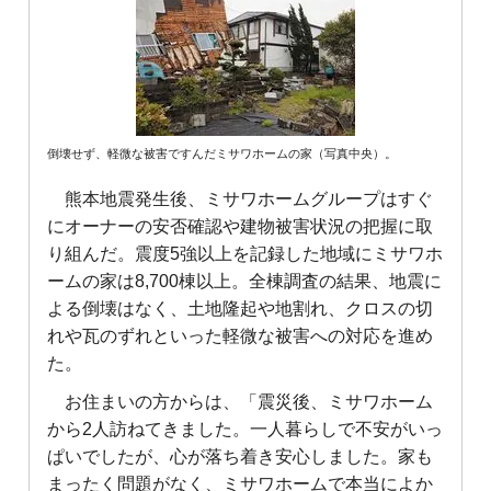
倒壊せず、軽微な被害ですんだミサワホームの家（写真中央）。
熊本地震発生後、ミサワホームグループはすぐ
にオーナーの安否確認や建物被害状況の把握に取
り組んだ。震度5強以上を記録した地域にミサワホ
ームの家は8,700棟以上。全棟調査の結果、地震に
よる倒壊はなく、土地隆起や地割れ、クロスの切
れや瓦のずれといった軽微な被害への対応を進め
た。
お住まいの方からは、「震災後、ミサワホーム
から2人訪ねてきました。一人暮らしで不安がいっ
ぱいでしたが、心が落ち着き安心しました。家も
まったく問題がなく、ミサワホームで本当によか