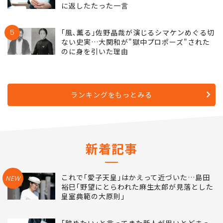
に返したたった一言
5
｢風､薫る｣佐野晶哉が演じるシマケンめぐる切
ない史実…大関和が"獄中プロポーズ"された
のに身を引いた理由
ランキングをもっとみる
新着記事
これで｢愛子天皇｣はかえって近づいた…島田
NEW
裕巳｢野望にとらわれた麻生太郎が見落とした
皇室典範の大原則｣