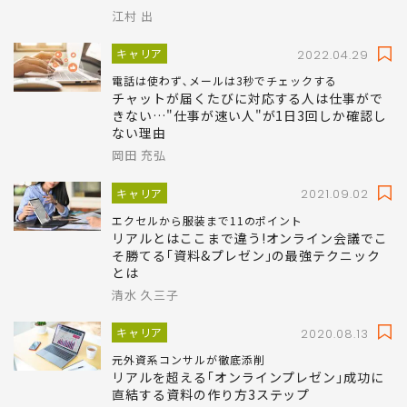
江村 出
キャリア
2022.04.29
電話は使わず､メールは3秒でチェックする
チャットが届くたびに対応する人は仕事がで
きない…"仕事が速い人"が1日3回しか確認し
ない理由
岡田 充弘
キャリア
2021.09.02
エクセルから服装まで11のポイント
リアルとはここまで違う!オンライン会議でこ
そ勝てる｢資料&プレゼン｣の最強テクニック
とは
清水 久三子
キャリア
2020.08.13
元外資系コンサルが徹底添削
リアルを超える｢オンラインプレゼン｣成功に
直結する資料の作り方3ステップ