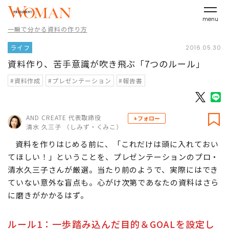
menu
一瞬で分かる資料の作り方
ライフ
2016.05.30
資料作り、苦手意識が吹き飛ぶ「7つのルール」
#資料作成
#プレゼンテーション
#報告書
AND CREATE 代表取締役
+フォロー
清水 久三子 （しみず・くみこ）
資料を作りはじめる前に、「これだけは頭に入れておい
てほしい！」ということを、プレゼンテーションのプロ・
清水久三子さんが厳選。当たり前のようで、実際にはでき
ていない意外な盲点も。心がけ次第であなたの資料はさら
に磨きがかかるはず。
ルール1：一歩踏み込んだ目的＆GOALを設定し