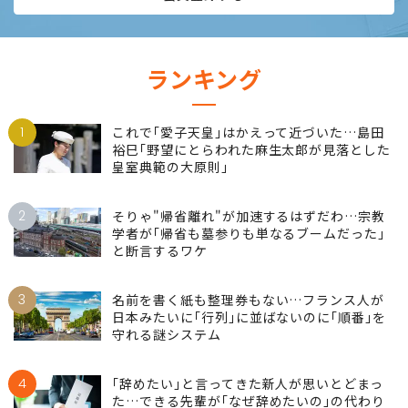
ランキング
1
これで｢愛子天皇｣はかえって近づいた…島田
裕巳｢野望にとらわれた麻生太郎が見落とした
皇室典範の大原則｣
2
そりゃ"帰省離れ"が加速するはずだわ…宗教
学者が｢帰省も墓参りも単なるブームだった｣
と断言するワケ
3
名前を書く紙も整理券もない…フランス人が
日本みたいに｢行列｣に並ばないのに｢順番｣を
守れる謎システム
4
｢辞めたい｣と言ってきた新人が思いとどまっ
た…できる先輩が｢なぜ辞めたいの｣の代わり