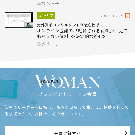
清水 久三子
キャリア
2020.08.12
元外資系コンサルタントが徹底指導
オンライン会議で､｢絶賛される資料｣と｢見て
もらえない資料｣の決定的な差4つ
清水 久三子
プレジデントウーマン会員
仕事でリーダーを目指し、高みを目指して生きる。情熱を持って
働き続けたい、女性のためのサイトです。
会員登録する