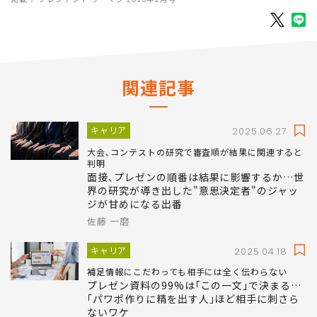
関連記事
キャリア
2025.06.27
大会､コンテストの研究で審査順が結果に関連すると
判明
面接､プレゼンの順番は結果に影響するか…世
界の研究が導き出した"意思決定者"のジャッ
ジが甘めになる出番
佐藤 一磨
キャリア
2025.04.18
補足情報にこだわっても相手には全く伝わらない
プレゼン資料の99%は｢この一文｣で決まる…
｢パワポ作りに精を出す人｣ほど相手に刺さら
ないワケ