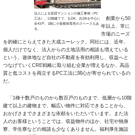
法人による賃貸マンションの施工事例（PC
創業から50
工法）。11階建てで、1LDK、2LDKを中心に
全43戸。1階に小規模保育所のスペースもあ
年以上、常に
る。
市場のニーズ
を的確にとらえてきた大成ユーレック。同社には、近年、
個人だけでなく、法人からの土地活用の相談も増えている
という。遊休地など自社の不動産を有効利用し、収益へと
つなげていくCRE戦略に取り組む企業が増えるなか、高品
質と低コストを両立するPC工法に関心が寄せられているの
だ。
「1棟十数戸のものから数百戸のものまで、低層から10階
建て以上の建物まで、幅広い物件に対応できることから、
おかげさまでさまざまな依頼をいただいています。また法
人のお客様ということでは、収益物件のほか、社宅や独身
寮、学生寮などの相談も少なくありません。福利厚生施設