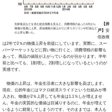
【井
生鮮食品などを含む総合指数を見ると、消費増税のあった4月から
物価が急激に上昇。原油価格の値上がりに伴うガソリンや灯油など
戸】
安
の上昇も響いた。
倍政権
は2年で2％の物価上昇を前提にしています。実際に、スー
パーマーケットなどに買い物に行くと、消費増税の影響も
あって、商品の値段が上がっているのが分かります。半年
前と比べても、1割増し、2割増しになっているというのが
実感です。
物価の上昇は、年金生活者に大きな影響を及ぼします。
現在、公的年金にはマクロ経済スライドという仕組みが導
入され、物価が2％上昇しても年金は1.1％しか増えませ
ん。年金の実質的な価値は目減りするのに、年金が増えて
いるように錯覚してしまうのです。そのままでは、本人も