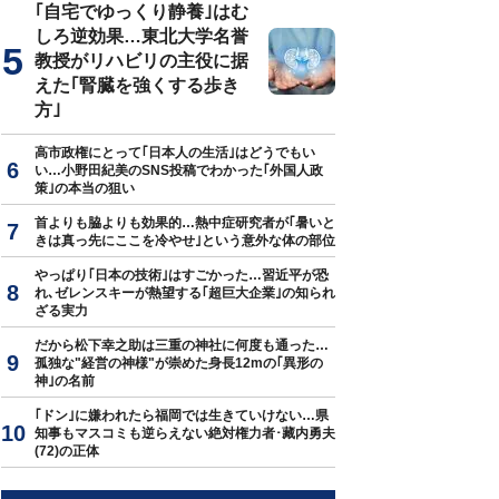
｢自宅でゆっくり静養｣はむ
しろ逆効果…東北大学名誉
教授がリハビリの主役に据
えた｢腎臓を強くする歩き
方｣
高市政権にとって｢日本人の生活｣はどうでもい
い…小野田紀美のSNS投稿でわかった｢外国人政
策｣の本当の狙い
首よりも脇よりも効果的…熱中症研究者が｢暑いと
きは真っ先にここを冷やせ｣という意外な体の部位
やっぱり｢日本の技術｣はすごかった…習近平が恐
れ､ゼレンスキーが熱望する｢超巨大企業｣の知られ
ざる実力
だから松下幸之助は三重の神社に何度も通った…
孤独な"経営の神様"が崇めた身長12mの｢異形の
神｣の名前
｢ドン｣に嫌われたら福岡では生きていけない…県
知事もマスコミも逆らえない絶対権力者･藏内勇夫
(72)の正体