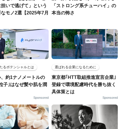
は担いで逃げて」という
「ストロング系チューハイ」の
なモノ2選【2025年7月
本当の怖さ
たるポテンシャルとは
選ばれる企業になるために
小、約1ナノメートルの
東京都｢HTT取組推進宣言企業｣
粒子｣はなぜ髪や肌を潤
登録で環境配慮時代を勝ち抜く
具体策とは
Sponsored
Sponsored