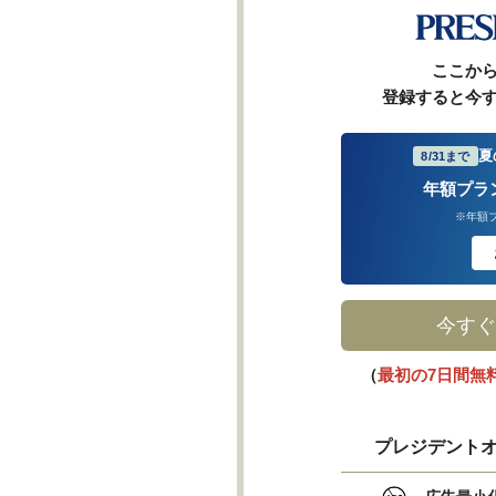
ここか
登録すると今
夏
8/31まで
年額プラ
※年額
今すぐ
（
最初の7日間無
プレジデントオ