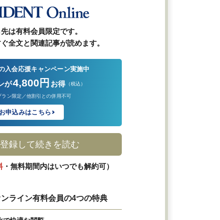
ら先は有料会員限定です。
すぐ全文と関連記事が読めます。
の入会応援キャンペーン実施中
4,800円
ンが
お得
（税込）
プラン限定／他割引との併用不可
お申込みはこちら
登録して続きを読む
料
・無料期間内はいつでも解約可）
ンライン有料会員の4つの特典