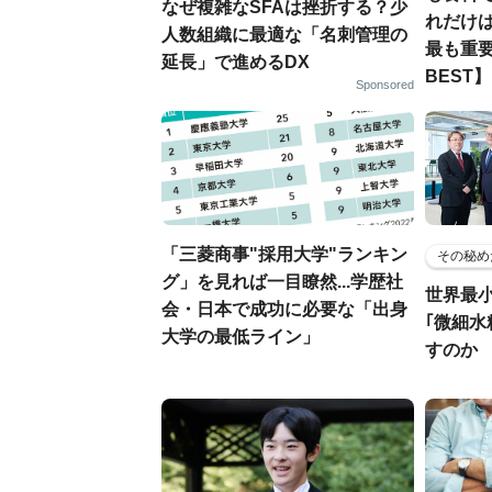
なぜ複雑なSFAは挫折する？少
れだけ
人数組織に最適な「名刺管理の
最も重要
延長」で進めるDX
BEST】
Sponsored
「三菱商事"採用大学"ランキン
その秘め
グ」を見れば一目瞭然...学歴社
世界最
会・日本で成功に必要な「出身
｢微細水
大学の最低ライン」
すのか