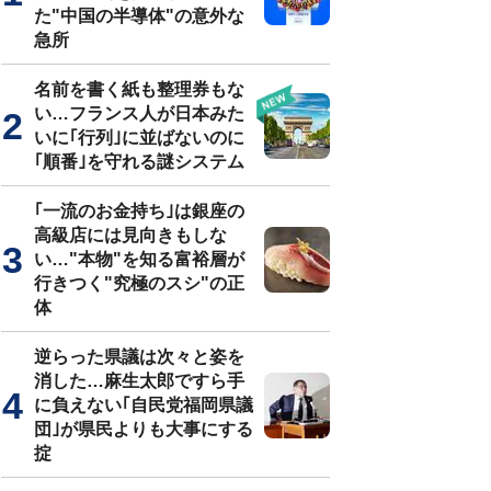
た"中国の半導体"の意外な
急所
名前を書く紙も整理券もな
い…フランス人が日本みた
いに｢行列｣に並ばないのに
｢順番｣を守れる謎システム
｢一流のお金持ち｣は銀座の
高級店には見向きもしな
い…"本物"を知る富裕層が
行きつく"究極のスシ"の正
体
逆らった県議は次々と姿を
消した…麻生太郎ですら手
に負えない｢自民党福岡県議
団｣が県民よりも大事にする
掟