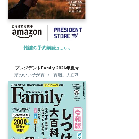
雑誌の予約購読
はこちら
プレジデントFamily 2026年夏号
頭のいい子が育つ「育脳」大百科