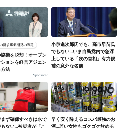
小泉進次郎氏でも、高市早苗氏
の新規事業開発の課題
でもない...いま自民党内で急浮
の協業を脱却！オープン
上している「次の首相」有力候
ーションを経営アジェン
補の意外な名前
る方法
Sponsored
でまず確保すべきは水で
早く安く酔えるコスパ最強のお
もない...被災者が「こ
酒...若い女性もゴクゴク飲める