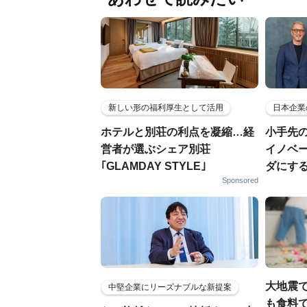
新しい形の福利厚生として活用
日本企業
ホテルと別荘の利点を凝縮…経
小手先
営者が選ぶシェア別荘
イノベ
｢GLAMDAY STYLE｣
ダにす
Sponsored
大地震
中堅企業にリーズナブルな新提案
も食料で