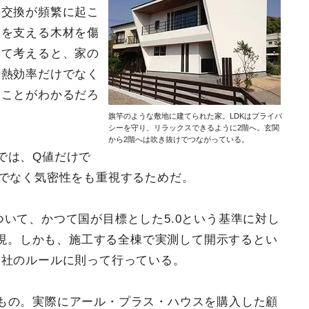
熱交換が頻繁に起こ
体を支える木材を傷
して考えると、家の
断熱効率だけでなく
ることがわかるだろ
旗竿のような敷地に建てられた家。LDKはプライバ
シーを守り、リラックスできるように2階へ。玄関
から2階へは吹き抜けでつながっている。
では、Q値だけで
でなく気密性をも重視するためだ。
いて、かつて国が目標とした5.0という基準に対し
を実現。しかも、施工する全棟で実測して開示するとい
自社のルールに則って行っている。
もの。実際にアール・プラス・ハウスを購入した顧