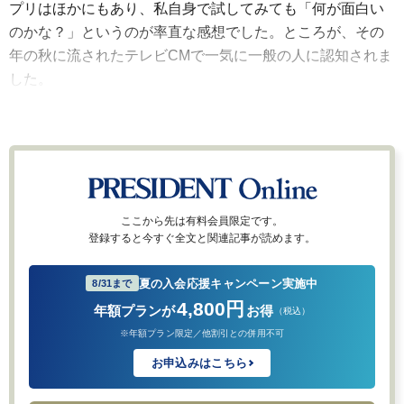
プリはほかにもあり、私自身で試してみても「何が面白い
のかな？」というのが率直な感想でした。ところが、その
年の秋に流されたテレビCMで一気に一般の人に認知されま
した。
ここから先は有料会員限定です。
登録すると今すぐ全文と関連記事が読めます。
夏の入会応援キャンペーン実施中
8/31まで
4,800円
年額プランが
お得
（税込）
※年額プラン限定／他割引との併用不可
お申込みはこちら