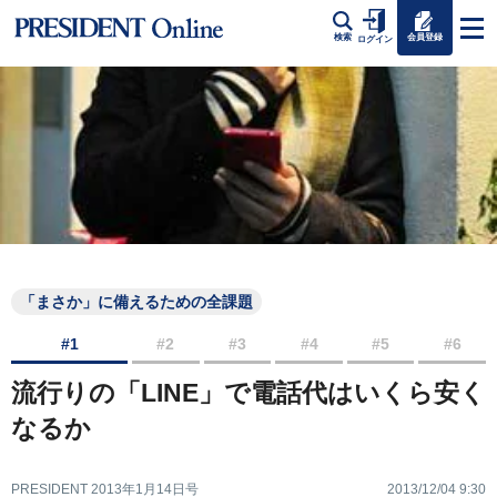
会員登録
検索
ログイン
「まさか」に備えるための全課題
#1
#2
#3
#4
#5
#6
流行りの「LINE」で電話代はいくら安く
なるか
PRESIDENT 2013年1月14日号
2013/12/04 9:30