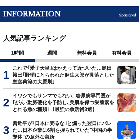
INFORMATION
Sponsored
人気記事ランキング
1時間
週間
無料会員
有料会員
これで｢愛子天皇｣はかえって近づいた…島田
裕巳｢野望にとらわれた麻生太郎が見落とした
皇室典範の大原則｣
イワシでもサンマでもない...糖尿病専門医が
｢がん･動脈硬化を予防し､美肌を保つ栄養素を
とれる魚の種類｣【最強の魚活術3選】
習近平が｢日本に売るな｣と煽った翌日にバレ
た…日本企業に6割を握られていた"中国の半
導体"の意外な急所