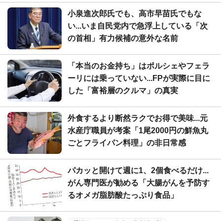
小泉進次郎氏でも、高市早苗氏でもな
い...いま自民党内で急浮上している「次
の首相」有力候補の意外な名前
「本当のお金持ち」はポルシェやフェラ
ーリには乗っていない...FPが実際に目に
した「富裕層のクルマ」の真実
外食するより断然ラクでお得で美味...元
水産庁職員が考案「1尾2000円の鮮魚丸
ごとフライパン料理」の非日常感
パカッと開けて週に1、2個食べるだけ...
がん専門医が勧める「大腸がんを予防す
るオメガ脂肪酸たっぷり食品」