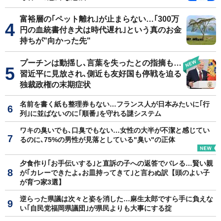
富裕層の｢ペット離れ｣が止まらない…｢300万
円の血統書付き犬は時代遅れ｣という真のお金
持ちが"向かった先"
プーチンは動揺し､言葉を失ったとの指摘も…
習近平に見放され､側近も友好国も停戦を迫る
独裁政権の末期症状
名前を書く紙も整理券もない…フランス人が日本みたいに｢行
列｣に並ばないのに｢順番｣を守れる謎システム
ワキの臭いでも､口臭でもない…女性の大半が不潔と感じてい
るのに､75%の男性が見落としている"臭い"の正体
夕食作り｢お手伝いする｣と直訴の子への返答でバレる…賢い親
が｢カレーできたよ｡お皿持ってきて｣と言わぬ訳【頭のよい子
が育つ家3選】
逆らった県議は次々と姿を消した…麻生太郎ですら手に負えな
い｢自民党福岡県議団｣が県民よりも大事にする掟