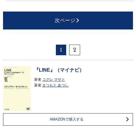
次ページ
1
2
『LINE』（マイナビ）
著者
コグレ マサト
著者
まつもと あつし
AMAZONで購入する