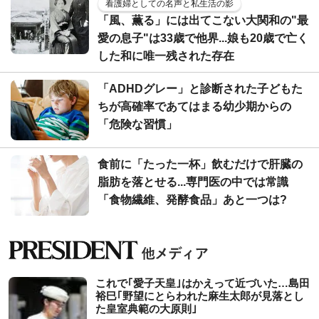
看護婦としての名声と私生活の影
「風、薫る」には出てこない大関和の"最
愛の息子"は33歳で他界...娘も20歳で亡く
した和に唯一残された存在
「ADHDグレー」と診断された子どもた
ちが高確率であてはまる幼少期からの
「危険な習慣」
食前に「たった一杯」飲むだけで肝臓の
脂肪を落とせる...専門医の中では常識
「食物繊維、発酵食品」あと一つは?
これで｢愛子天皇｣はかえって近づいた…島田
裕巳｢野望にとらわれた麻生太郎が見落とし
た皇室典範の大原則｣