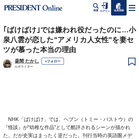
会員登録
検索
ログイン
｢ばけばけ｣では嫌われ役だったのに…小
泉八雲が恋した"アメリカ人女性"を妻セ
ツが慕った本当の理由
昼間 たかし
+フォロー
ルポライター
NHK「ばけばけ」では、ヘブン（トミー・バストウ）の
『怪談』が“幼稚な作品”として酷評されるシーンが描かれ
た。だが史実はまったく逆だった。刊行当時の英語圏メデ