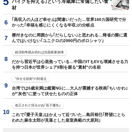
パイクを抑える｣という冷蔵庫に常備したい食
材
｢高収入の人ほど幸せ｣は間違いだった…世界160カ国研究で分
かった｢幸福を感じにくくなる年収｣の分岐点
襟付きなのに周囲から｢だらしない｣と思われる…帰省の際に選
んではいけない｢ユニクロの2990円のポロシャツ｣
経済戦争踏み切れば自国産業崩壊
だから習近平は心底焦っている…中国のITもEVも壊滅させる力
を持つ日本が世界シェア8割を握る"素材"の名前
"伏せる技術"の到達点
台湾では6歳未満は鑑賞NGに…大人が震撼する映画｢ちいかわ｣
が"灰色"に塗って伏せたものの正体
改正されど揺るがぬ｢長子優先｣
これで｢愛子天皇｣はかえって近づいた…島田裕巳｢野望にとら
われた麻生太郎が見落とした皇室典範の大原則｣