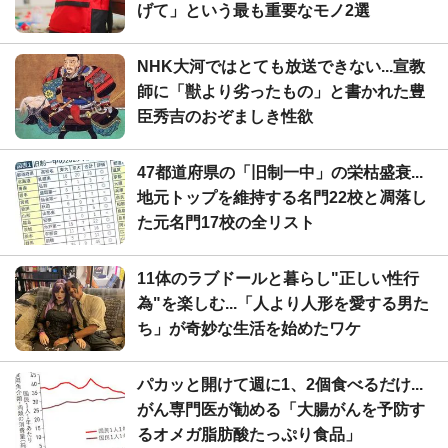
げて」という最も重要なモノ2選
NHK大河ではとても放送できない...宣教
師に「獣より劣ったもの」と書かれた豊
臣秀吉のおぞましき性欲
47都道府県の「旧制一中」の栄枯盛衰...
地元トップを維持する名門22校と凋落し
た元名門17校の全リスト
11体のラブドールと暮らし"正しい性行
為"を楽しむ...「人より人形を愛する男た
ち」が奇妙な生活を始めたワケ
パカッと開けて週に1、2個食べるだけ...
がん専門医が勧める「大腸がんを予防す
るオメガ脂肪酸たっぷり食品」