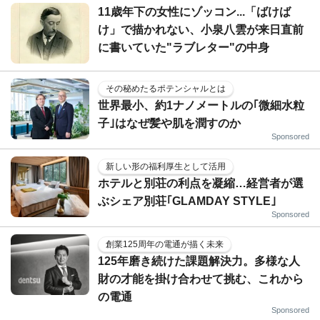
11歳年下の女性にゾッコン...「ばけば
け」で描かれない、小泉八雲が来日直前
に書いていた"ラブレター"の中身
その秘めたるポテンシャルとは
世界最小、約1ナノメートルの｢微細水粒
子｣はなぜ髪や肌を潤すのか
Sponsored
新しい形の福利厚生として活用
ホテルと別荘の利点を凝縮…経営者が選
ぶシェア別荘｢GLAMDAY STYLE｣
Sponsored
創業125周年の電通が描く未来
125年磨き続けた課題解決力。多様な人
財の才能を掛け合わせて挑む、これから
の電通
Sponsored