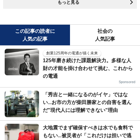
もっと見る
この記事の読者に
社会の
人気の記事
人気記事
創業125周年の電通が描く未来
125年磨き続けた課題解決力。多様な人
財の才能を掛け合わせて挑む、これから
の電通
Sponsored
「秀吉と一緒になるのがイヤ」ではな
い...お市の方が柴田勝家との自害を選ん
だ"現代人には理解できない"理由
大地震でまず確保すべきは水でも食料で
もない...被災者が「これだけは担いで逃