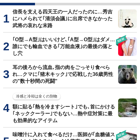
信長を支える四天王の一人だったのに…秀吉
にハメられて｢清須会議｣に出席できなかった
武将の哀れな末路
｢O型→A型｣はいいけど､｢A型→O型｣はダメ…
誰にでも輸血できる｢万能血液｣の最後の落と
し穴
耳の後ろから流血､指の肉をごっそり食べら
れ…クマに｢猪木キック｣で応戦した36歳男性
の"数十秒間の死闘"
冷感と冷却は全くの別物
額に貼る｢熱を冷ますシート｣でも､首にかける
｢ネッククーラー｣でもない…熱中症対策に最
も効果的なアイテム
味噌汁に入れて食べるだけ…医師が｢血糖値ス