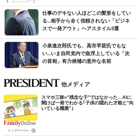
仕事のデキない人ほどこの髪形をしてい
る...相手から全く信頼されない「ビジネ
スで一発アウト」ヘアスタイル3選
小泉進次郎氏でも、高市早苗氏でもな
い...いま自民党内で急浮上している「次
の首相」有力候補の意外な名前
スマホ三昧="残念な子"ではなかった…AIに
聞けば一発でわかる｢子供の隠れた才能と"向
いている職業"｣
トップページへ